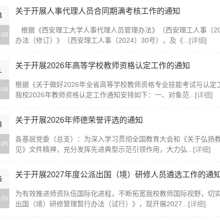
关于开展人事代理人员合同期满考核工作的通知
3
根据《西安理工大学人事代理人员管理办法》（西安理工人事〔20
-06
办法（修订）》（西安理工人事〔2024〕30号），及《...[
详细
]
关于开展2026年高等学校教师资格认定工作的通知
1
根据《关于做好2026年全省高等学校教师资格专业技能考试与认定
-06
我校2026年教师资格认定工作通知安排如下：一、对象范...[
详细
]
关于开展2026年师德荣誉评选的通知
8
各基层党委（总支）：为深入学习贯彻全国教育大会和《关于弘扬
-05
见》文件精神，充分发挥先进典型示范引领作用，大力弘...[
详细
]
关于开展2027年度公派出国（境）研修人员遴选工作的通
6
为有效推进师资队伍国际化进程，不断拓宽我校教师国际视野，切
-05
出国（境）研修管理暂行办法（试行）》，现开展2027...[
详细
]