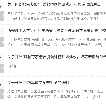
关于组织报名参加“一线教师国情研修班”研修活动的通知
5
各教学单位：为进一步提升我校教师师德素养与国情认知，深化对
-05
川西昌开展国情专题研修培训。本次培训依托当地优质...[
详细
]
西安理工大学第七届陕西省高校青年教师教学竞赛初赛（校内选
1
一、比赛时间及地点时 间：2026年4月24日下午14:30开始地 点
-04
组）二、参赛教师名单序号单 位姓 名性别工作证号分组...[
详细
]
关于开展“以教育家精神引领师德师风建设，培养造就新时代高
7
[
详细
]
-04
关于开展2025年教学竞赛奖励的通知
9
根据《西安理工大学教学工作奖励办法（试行）》（西安理工本教〔20
-04
课、实验技能等教学竞赛奖励工作，具体事宜如下：一、...[
详细
]