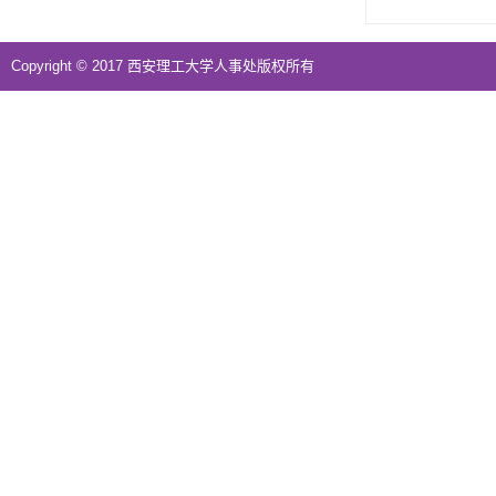
Copyright © 2017 西安理工大学人事处版权所有
地址：西安市金花南路5号西安理工大学综合一号楼三楼西侧