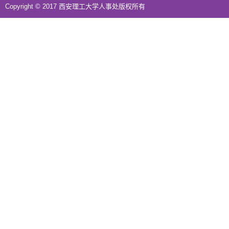
Copyright © 2017 西安理工大学人事处版权所有
地址：西安市金花南路5号西安理工大学综合一号楼三楼西侧