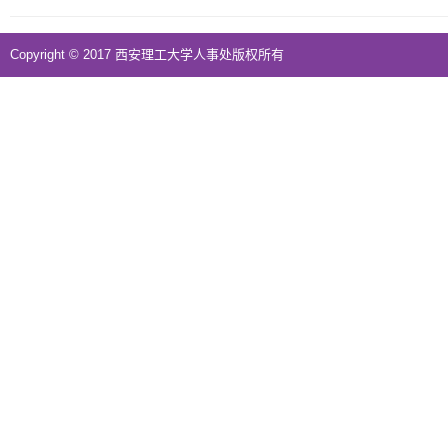
Copyright © 2017 西安理工大学人事处版权所有
地址：西安市金花南路5号西安理工大学综合一号楼三楼西侧